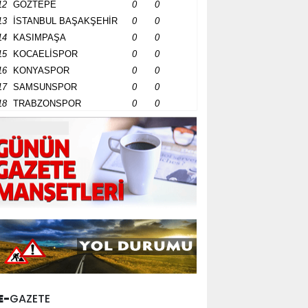
12
GÖZTEPE
0
0
13
İSTANBUL BAŞAKŞEHİR
0
0
14
KASIMPAŞA
0
0
15
KOCAELİSPOR
0
0
16
KONYASPOR
0
0
17
SAMSUNSPOR
0
0
18
TRABZONSPOR
0
0
E-
GAZETE