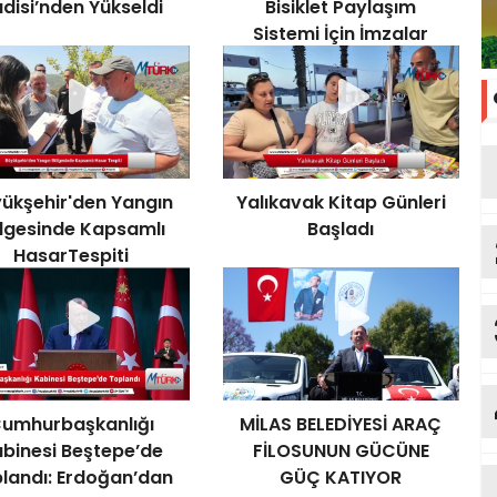
disi’nden Yükseldi
Bisiklet Paylaşım
Sistemi İçin İmzalar
Atıldı
ükşehir'den Yangın
Yalıkavak Kitap Günleri
lgesinde Kapsamlı
Başladı
HasarTespiti
umhurbaşkanlığı
MİLAS BELEDİYESİ ARAÇ
binesi Beştepe’de
FİLOSUNUN GÜCÜNE
landı: Erdoğan’dan
GÜÇ KATIYOR