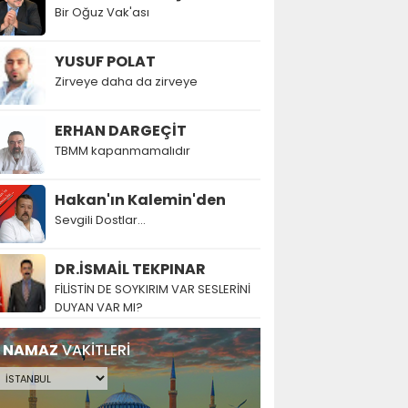
Bir Oğuz Vak'ası
YUSUF POLAT
Zirveye daha da zirveye
ERHAN DARGEÇİT
TBMM kapanmamalıdır
Hakan'ın Kalemin'den
Sevgili Dostlar...
DR.İSMAİL TEKPINAR
FİLİSTİN DE SOYKIRIM VAR SESLERİNİ
DUYAN VAR MI?
NAMAZ
VAKİTLERİ