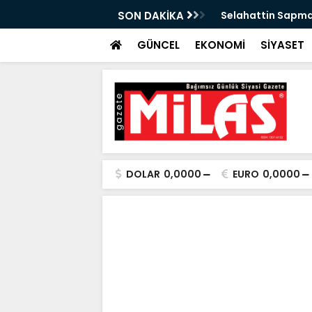
n Önleyebiliriz" Çağrısı
SON DAKİKA
Selahattin Sapma
GÜNCEL
EKONOMİ
SİYASET
DOLAR
0,0000
EURO
0,0000