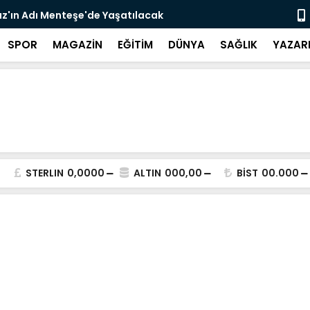
z'ın Adı Menteşe'de Yaşatılacak
Emekli Kafe
SPOR
MAGAZİN
EĞİTİM
DÜNYA
SAĞLIK
YAZAR
STERLIN
0,0000
ALTIN
000,00
BİST
00.000