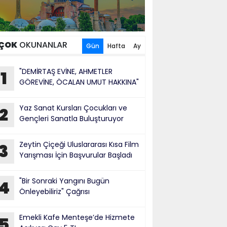
ÇOK
OKUNANLAR
Gün
Hafta
Ay
"DEMİRTAŞ EVİNE, AHMETLER
1
GÖREVİNE, ÖCALAN UMUT HAKKINA"
Yaz Sanat Kursları Çocukları ve
2
Gençleri Sanatla Buluşturuyor
Zeytin Çiçeği Uluslararası Kısa Film
3
Yarışması İçin Başvurular Başladı
"Bir Sonraki Yangını Bugün
4
Önleyebiliriz" Çağrısı
Emekli Kafe Menteşe’de Hizmete
5