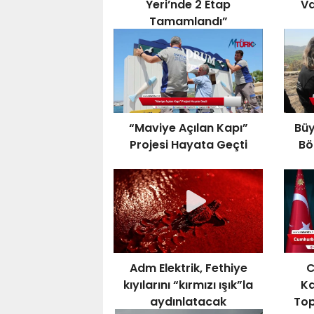
Yeri’nde 2 Etap
Va
Tamamlandı”
“Maviye Açılan Kapı”
Büy
Projesi Hayata Geçti
Bö
Adm Elektrik, Fethiye
C
kıyılarını “kırmızı ışık”la
Ka
aydınlatacak
Top