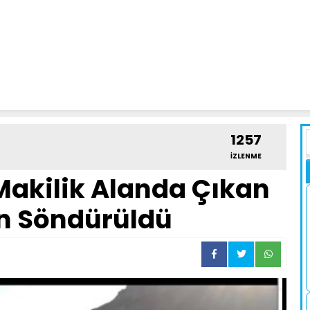
1257
İZLENME
Makilik Alanda Çıkan
n Söndürüldü