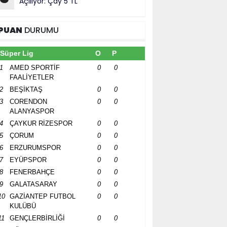
Açılıyor: Çay 5 TL
PUAN
DURUMU
Süper Lig
O
P
1
AMED SPORTİF
0
0
FAALİYETLER
2
BEŞİKTAŞ
0
0
3
CORENDON
0
0
ALANYASPOR
4
ÇAYKUR RİZESPOR
0
0
5
ÇORUM
0
0
6
ERZURUMSPOR
0
0
7
EYÜPSPOR
0
0
8
FENERBAHÇE
0
0
9
GALATASARAY
0
0
10
GAZİANTEP FUTBOL
0
0
KULÜBÜ
11
GENÇLERBİRLİĞİ
0
0