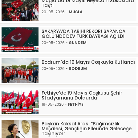
Muğla’da 19 Mayıs Heyecanı Sokaklara
Taştı
20-05-2026 -
MUĞLA
SAKARYA’DA TARİHİ REKOR! SAPANCA
GÖLÜ’NDE DEV TÜRK BAYRAĞI AÇILDI
20-05-2026 -
GÜNDEM
Bodrum’da 19 Mayıs Coşkuyla Kutlandı
20-05-2026 -
BODRUM
Fethiye’de 19 Mayıs Coşkusu Şehir
Stadyumunu Doldurdu
19-05-2026 -
FETHİYE
Başkan Köksal Aras: “Bağımsızlık
Meşalesi, Gençliğin Ellerinde Geleceğe
Taşınıyor”