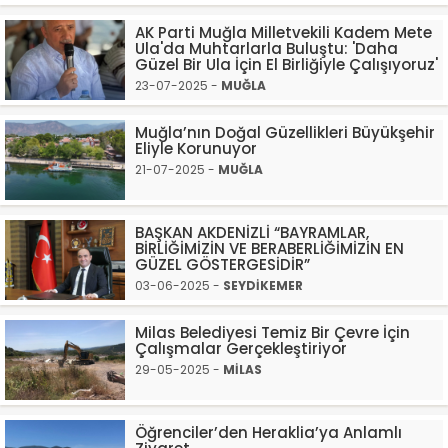
AK Parti Muğla Milletvekili Kadem Mete
Ula'da Muhtarlarla Buluştu: 'Daha
Güzel Bir Ula İçin El Birliğiyle Çalışıyoruz'
23-07-2025 -
MUĞLA
Muğla’nın Doğal Güzellikleri Büyükşehir
Eliyle Korunuyor
21-07-2025 -
MUĞLA
BAŞKAN AKDENİZLİ “BAYRAMLAR,
BİRLİĞİMİZİN VE BERABERLİĞİMİZİN EN
GÜZEL GÖSTERGESİDİR”
03-06-2025 -
SEYDİKEMER
Milas Belediyesi Temiz Bir Çevre İçin
Çalışmalar Gerçekleştiriyor
29-05-2025 -
MİLAS
Öğrenciler’den Heraklia’ya Anlamlı