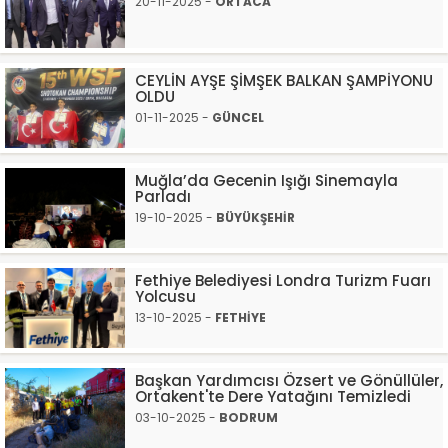
20-11-2025 -
ORTACA
CEYLİN AYŞE ŞİMŞEK BALKAN ŞAMPİYONU
OLDU
01-11-2025 -
GÜNCEL
Muğla’da Gecenin Işığı Sinemayla
Parladı
19-10-2025 -
BÜYÜKŞEHİR
Fethiye Belediyesi Londra Turizm Fuarı
Yolcusu
13-10-2025 -
FETHİYE
Başkan Yardımcısı Özsert ve Gönüllüler,
Ortakent'te Dere Yatağını Temizledi
03-10-2025 -
BODRUM