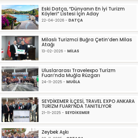
Eski Datça, “Dünyanın En İyi Turizm
Köyleri” Listesi İçin Aday
22-04-2026 -
DATÇA
Milaslı Turizmci Buğra Çetin’den Milas
Atağı
13-02-2026 -
MİLAS
Uluslararası Travelexpo Turizm
Fuarı’nda Muğla Rüzgarı
24-11-2025 -
MUĞLA
SEYDİKEMER İLÇESİ, TRAVEL EXPO ANKARA
TURİZM FUARI’NDA TANITILIYOR
21-11-2025 -
SEYDİKEMER
Zeybek Aşkı