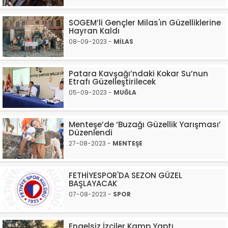
SOGEM’li Gençler Milas'ın Güzelliklerine
Hayran Kaldı
08-09-2023 -
MİLAS
Patara Kavşağı’ndaki Kokar Su’nun
Etrafı Güzelleştirilecek
05-09-2023 -
MUĞLA
Menteşe’de ‘Buzağı Güzellik Yarışması’
Düzenlendi
27-08-2023 -
MENTEŞE
FETHİYESPOR'DA SEZON GÜZEL
BAŞLAYACAK
07-08-2023 -
SPOR
Engelsiz İzciler Kamp Yaptı