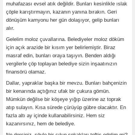
muhafazası evsel atık değildir. Bunları kesinlikle ıslak
çöple karıştırmayın, kazanın yanına bırakın. Geri
dönüşüm kamyonu her gün dolaşıyor, gelip bunları
alır.
Gelelim moloz çuvallarına. Belediyeler moloz döküm
için açık arazide bir kısım yer belirlemiştir. Biraz
masraf edin, bunları oraya taşıyın. Benden aldığı
vergilerle çöp toplayan belediye sizin inşaatınızın
finansörü olamaz.
Dallar, yapraklar başka bir mevzu. Bunları bahçenizin
bir kenarında açtığınız ufak bir çukura gömün.
Mümkün değilse bir köşeye yığıp üzerine az toprak
atıp sulayın. Kısa sürede çürüyüp gübre olacaktır. En
fazla altı ay içinde kullanabilirsiniz. Hem siz
kazanırsınız, hem de belediye.
Ne dersiniz, şöyle bir çıkıp sokakları teftiş edelim mi?