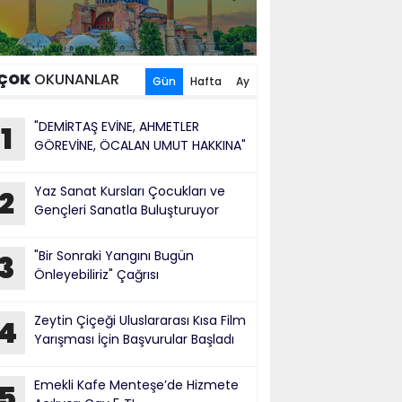
ÇOK
OKUNANLAR
Gün
Hafta
Ay
"DEMİRTAŞ EVİNE, AHMETLER
1
GÖREVİNE, ÖCALAN UMUT HAKKINA"
Yaz Sanat Kursları Çocukları ve
2
Gençleri Sanatla Buluşturuyor
"Bir Sonraki Yangını Bugün
3
Önleyebiliriz" Çağrısı
Zeytin Çiçeği Uluslararası Kısa Film
4
Yarışması İçin Başvurular Başladı
Emekli Kafe Menteşe’de Hizmete
5