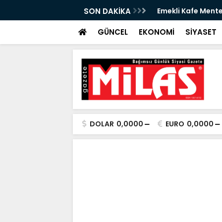
izmete Açılıyor: Çay 5 TL
SON DAKİKA
Zeytin Çiçeği Ulus
Başladı
GÜNCEL
EKONOMİ
SİYASET
DOLAR
0,0000
EURO
0,0000