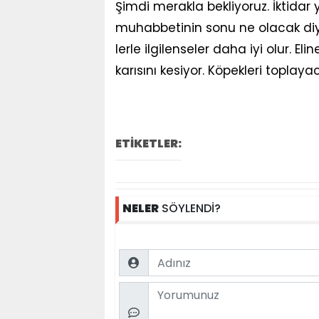
Şimdi merakla bekliyoruz. İktidar y
muhabbetinin sonu ne olacak diye. 
lerle ilgilenseler daha iyi olur. Eli
karısını kesiyor. Köpekleri toplay
ETİKETLER:
NELER
SÖYLENDİ?
Name
Comment