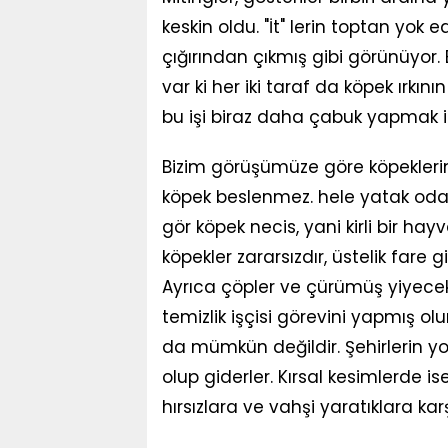
keskin oldu. "İt" lerin toptan yok 
çığırından çıkmış gibi görünüyor
var ki her iki taraf da köpek ırkın
bu işi biraz daha çabuk yapmak is
Bizim görüşümüze göre köpeklerin 
köpek beslenmez. hele yatak odam
gör köpek necis, yani kirli bir ha
köpekler zararsızdır, üstelik fare 
Ayrıca çöpler ve çürümüş yiyecekle
temizlik işçisi görevini yapmış olur
da mümkün değildir. Şehirlerin y
olup giderler. Kırsal kesimlerde is
hırsızlara ve vahşi yaratıklara karş