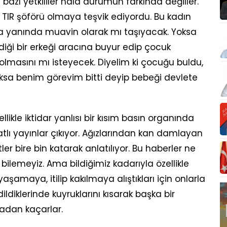
bazı yetkililer hâlâ durumun farkında değiller.
rı TIR şöförü olmaya teşvik ediyordu. Bu kadın
a yanında muavin olarak mı taşıyacak. Yoksa
iği bir erkeği aracına buyur edip çocuk
olmasını mı isteyecek. Diyelim ki çocuğu buldu,
sa benim görevim bitti deyip bebeği devlete
llikle iktidar yanlısı bir kısım basın organında
lı yayınlar çıkıyor. Ağızlarından kan damlayan
ler bire bin katarak anlatılıyor. Bu haberler ne
bilemeyiz. Ama bildiğimiz kadarıyla özellikle
yaşamaya, itilip kakılmaya alıştıkları için onlarla
ldiklerinde kuyruklarını kısarak başka bir
ladan kaçarlar.