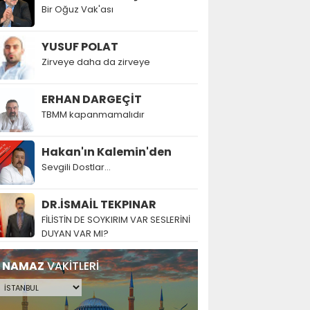
Bir Oğuz Vak'ası
YUSUF POLAT
Zirveye daha da zirveye
ERHAN DARGEÇİT
TBMM kapanmamalıdır
Hakan'ın Kalemin'den
Sevgili Dostlar...
DR.İSMAİL TEKPINAR
FİLİSTİN DE SOYKIRIM VAR SESLERİNİ
DUYAN VAR MI?
NAMAZ
VAKİTLERİ