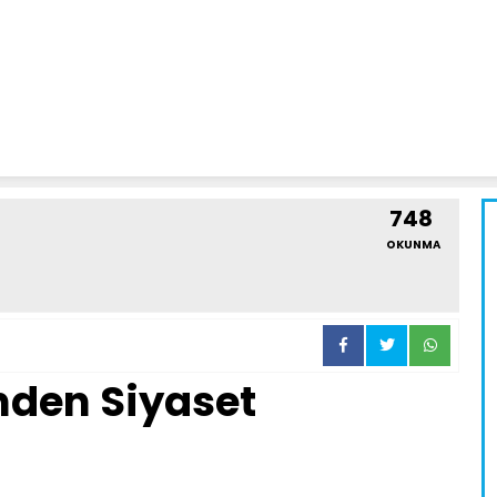
748
OKUNMA
nden Siyaset