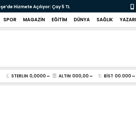
lararası Kısa Film Yarışması İçin Başvurular
"DEMİRTAŞ 
SPOR
MAGAZİN
EĞİTİM
DÜNYA
SAĞLIK
YAZAR
STERLIN
0,0000
ALTIN
000,00
BİST
00.000