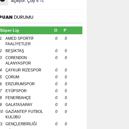
Açılıyor: Çay 5 TL
PUAN
DURUMU
Süper Lig
O
P
1
AMED SPORTİF
0
0
FAALİYETLER
2
BEŞİKTAŞ
0
0
3
CORENDON
0
0
ALANYASPOR
4
ÇAYKUR RİZESPOR
0
0
5
ÇORUM
0
0
6
ERZURUMSPOR
0
0
7
EYÜPSPOR
0
0
8
FENERBAHÇE
0
0
9
GALATASARAY
0
0
10
GAZİANTEP FUTBOL
0
0
KULÜBÜ
11
GENÇLERBİRLİĞİ
0
0