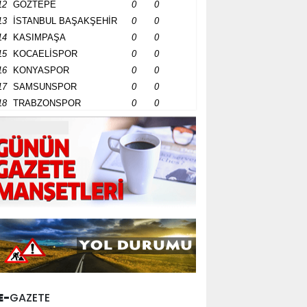
12
GÖZTEPE
0
0
13
İSTANBUL BAŞAKŞEHİR
0
0
14
KASIMPAŞA
0
0
15
KOCAELİSPOR
0
0
16
KONYASPOR
0
0
17
SAMSUNSPOR
0
0
18
TRABZONSPOR
0
0
E-
GAZETE