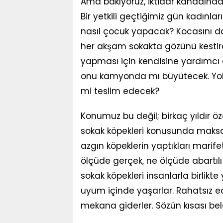
Ama bakıyoruz, iktidar kanadında 
Bir yetkili geçtiğimiz gün kadınla
nasıl çocuk yapacak? Kocasını d
her akşam sokakta gözünü kestird
yapması için kendisine yardımcı 
onu kamyonda mı büyütecek. Yok
mi teslim edecek?
Konumuz bu değil; birkaç yıldır öze
sokak köpekleri konusunda maksat
azgın köpeklerin yaptıkları marifet
ölçüde gerçek, ne ölçüde abartılı 
sokak köpekleri insanlarla birlikte 
uyum içinde yaşarlar. Rahatsız edi
mekana giderler. Sözün kısası be