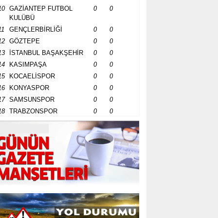
10
GAZİANTEP FUTBOL
0
0
KULÜBÜ
11
GENÇLERBİRLİĞİ
0
0
12
GÖZTEPE
0
0
13
İSTANBUL BAŞAKŞEHİR
0
0
14
KASIMPAŞA
0
0
15
KOCAELİSPOR
0
0
16
KONYASPOR
0
0
17
SAMSUNSPOR
0
0
18
TRABZONSPOR
0
0