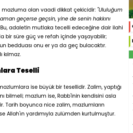
) mazluma olan vaadi dikkat çekicidir:
"Ululuğum
zaman geçerse geçsin, yine de senin hakkını
Bu, adaletin mutlaka tecelli edeceğine dair ilahi
da bir süre güç ve refah içinde yaşayabilir;
n bedduası onu er ya da geç bulacaktır.
lı kılmaz.
lara Teselli
 mazlumlara ise büyük bir tesellidir. Zalim, yaptığı
nı bilmeli; mazlum ise, Rabb'inin kendisini asla
r. Tarih boyunca nice zalim, mazlumların
ise Allah'ın yardımıyla zulümden kurtulmuştur.