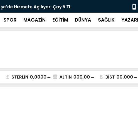
lararası Kısa Film Yarışması İçin Başvurular
"DEMİRTAŞ 
SPOR
MAGAZİN
EĞİTİM
DÜNYA
SAĞLIK
YAZAR
STERLIN
0,0000
ALTIN
000,00
BİST
00.000