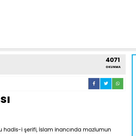
4071
OKUNMA
sı
şu hadis-i şerifi, İslam inancında mazlumun