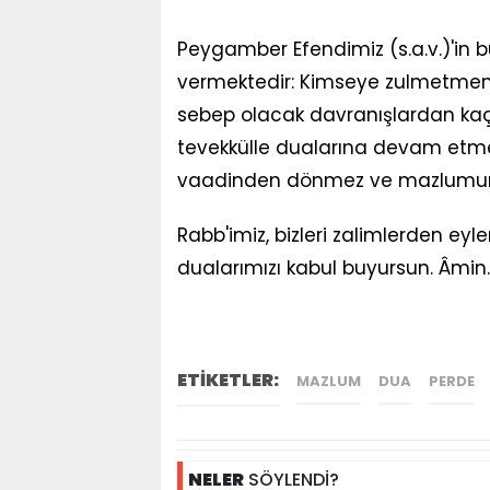
Peygamber Efendimiz (s.a.v.)'in b
vermektedir: Kimseye zulmetme
sebep olacak davranışlardan ka
tevekkülle dualarına devam etmel
vaadinden dönmez ve mazlumun y
Rabb'imiz, bizleri zalimlerden ey
dualarımızı kabul buyursun. Âmin.
ETİKETLER:
MAZLUM
DUA
PERDE
NELER
SÖYLENDİ?