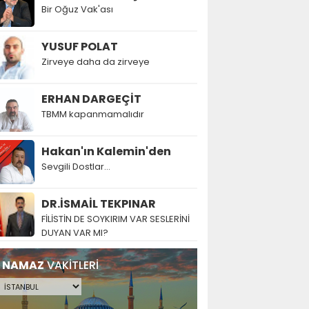
Bir Oğuz Vak'ası
YUSUF POLAT
Zirveye daha da zirveye
ERHAN DARGEÇİT
TBMM kapanmamalıdır
Hakan'ın Kalemin'den
Sevgili Dostlar...
DR.İSMAİL TEKPINAR
FİLİSTİN DE SOYKIRIM VAR SESLERİNİ
DUYAN VAR MI?
NAMAZ
VAKİTLERİ