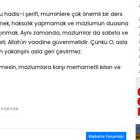
u hadis-i şerifi, müminlere çok önemli bir ders
mek, haksızlık yapmamak ve mazlumun duasına
çınmak. Aynı zamanda, mazlumlar da sabırla ve
i; Allah'ın vaadine güvenmelidir. Çünkü O, asla
akarışını asla geri çevirmez.
lemesin, mazlumlara karşı merhametli kılsın ve
YOKTUR
Website Yorumları