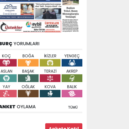
BURÇ
YORUMLARI
KOÇ
BOĞA
İKİZLER
YENGEÇ
ASLAN
BAŞAK
TERAZİ
AKREP
YAY
OĞLAK
KOVA
BALIK
ANKET
OYLAMA
TÜMÜ