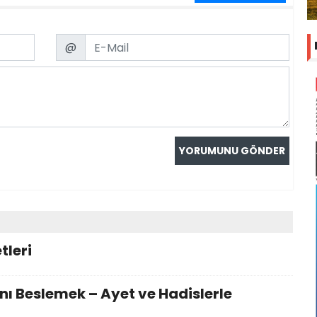
Email
@
tleri
ı Beslemek – Ayet ve Hadislerle