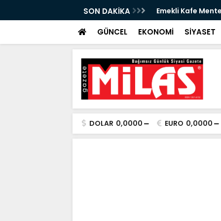
izmete Açılıyor: Çay 5 TL
SON DAKİKA
Zeytin Çiçeği Ulus
Başladı
GÜNCEL
EKONOMİ
SİYASET
DOLAR
0,0000
EURO
0,0000