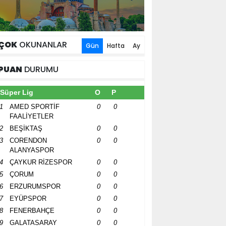
ÇOK
OKUNANLAR
Gün
Hafta
Ay
PUAN
DURUMU
Süper Lig
O
P
1
AMED SPORTİF
0
0
FAALİYETLER
2
BEŞİKTAŞ
0
0
3
CORENDON
0
0
ALANYASPOR
4
ÇAYKUR RİZESPOR
0
0
5
ÇORUM
0
0
6
ERZURUMSPOR
0
0
7
EYÜPSPOR
0
0
8
FENERBAHÇE
0
0
9
GALATASARAY
0
0