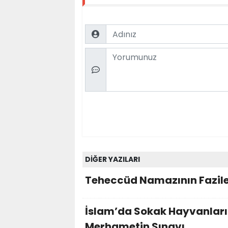
Name
Comment
DİĞER YAZILARI
Teheccüd Namazının Fazile
İslam’da Sokak Hayvanların
Merhametin Sınavı