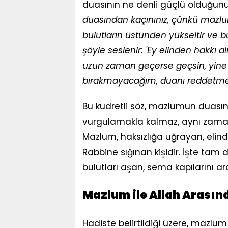
duasının ne denli güçlü olduğunu
duasından kaçınınız, çünkü mazlum
bulutların üstünden yükseltir ve b
şöyle seslenir: 'Ey elinden hakkı 
uzun zaman geçerse geçsin, yine 
bırakmayacağım, duanı reddetme
Bu kudretli söz, mazlumun duasını
vurgulamakla kalmaz, aynı zamanda
Mazlum, haksızlığa uğrayan, elind
Rabbine sığınan kişidir. İşte tam
bulutları aşan, sema kapılarını a
Mazlum ile Allah Arasın
Hadiste belirtildiği üzere, mazlum 