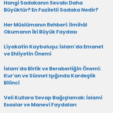
Hangi Sadakanın Sevabı Daha
Büyüktür? En Faziletli Sadaka Nedir?
Her Müslümanın Rehberi: İlmihâl
Okumanın İki Büyük Faydası
Liyakatin Kayboluşu: İslam'da Emanet
ve Ehliyetin Önemi
İslam'da Birlik ve Beraberliğin Önemi:
Kur'an ve Sünnet Işığında Kardeşlik
Bilinci
Veli Kullara Sevap Bağışlamak: İslami
Esaslar ve Manevi Faydaları