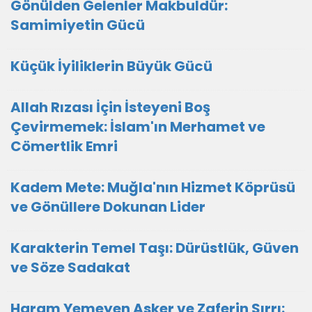
​Gönülden Gelenler Makbuldür:
Samimiyetin Gücü
Küçük İyiliklerin Büyük Gücü
Allah Rızası İçin İsteyeni Boş
Çevirmemek: İslam'ın Merhamet ve
Cömertlik Emri
Kadem Mete: Muğla'nın Hizmet Köprüsü
ve Gönüllere Dokunan Lider
Karakterin Temel Taşı: Dürüstlük, Güven
ve Söze Sadakat
Haram Yemeyen Asker ve Zaferin Sırrı: