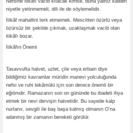
Nefsine itikâfı vacib kılacak kimse, buna yalnız kalben
niyetle yetinmemeli, dili ile de söylemelidir.
İtikâf mahallini terk etmemek. Mescitten özürlü veya
özürsüz bir şekilde çıkmak, uzaklaşmak vacib olan
itikâfı bozar.
İtikâfın Önemi
Tasavvufta halvet, uzlet, çile veya erbain diye
bildiğimiz kavramlar müridin manevi yolculuğunda
nefsi ve ruhi tekâmülü için son derece önemli bir
eğitimdir. Ramazanın son on gününde bu ibadeti ihya
etmek bir nevi dervişin halvetidir. Bu sayede kalp
nurlanır, sevgili ile baş başa kalmış olmanın O’na
adanmış bir zamanın bereketi görülür.