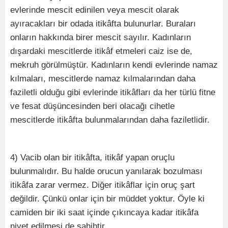
evlerinde mescit edinilen veya mescit olarak
ayıracakları bir odada itikâfta bulunurlar. Buraları
onların hakkında birer mescit sayılır. Kadınların
dışardaki mescitlerde itikâf etmeleri caiz ise de,
mekruh görülmüştür. Kadınların kendi evlerinde namaz
kılmaları, mescitlerde namaz kılmalarından daha
faziletli olduğu gibi evlerinde itikâfları da her türlü fitne
ve fesat düşüncesinden beri olacağı cihetle
mescitlerde itikâfta bulunmalarından daha faziletlidir.
4) Vacib olan bir itikâfta, itikâf yapan oruçlu
bulunmalıdır. Bu halde orucun yanılarak bozulması
itikâfa zarar vermez. Diğer itikâflar için oruç şart
değildir. Çünkü onlar için bir müddet yoktur. Öyle ki
camiden bir iki saat içinde çıkıncaya kadar itikâfa
niyet edilmesi de sahihtir.