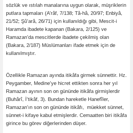
sözlük ve ıstılah manalarına uygun olarak, müşriklerin
putlara tapmaları (A’râf, 7/138; Tâ-hâ, 20/97; Enbiyâ,
21/52; Şû’arâ, 26/71) için kullanıldığı gibi, Mescit-i
Haramda ibadete kapanan (Bakara, 2/125) ve
Ramazan’da mescitlerde ibadete çekilmiş olan
(Bakara, 2/187) Müslümanları ifade etmek için de
kullanılmıştır.
Özellikle Ramazan ayında itikâfa girmek sünnettir. Hz.
Peygamber, Medine’ye hicret ettikten sonra her yıl
Ramazan ayının son on gününde itikâfa girmişlerdir
(Buhârî, İ’tikâf, 3). Bundan hareketle Hanefîler,
Ramazan’ın son on gününde itikâfı, müekket sünnet,
sünnet-i kifaye kabul etmişlerdir. Cemaatten biri itikâfa
girince bu görev diğerlerinden düşer.