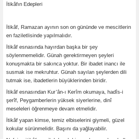
İtikâfın Edepleri
İtikâf, Ramazan ayının son on gününde ve mescitlerin
en faziletlisinde yapılmalıdır.
İtikâf esnasında hayırdan başka bir şey
söylenmemelidir. Günah gerektirmeyen şeyleri
konuşmakta bir sakınca yoktur. Bir ibadet inancı ile
susmak ise mekruhtur. Günah sayılan şeylerden dili
tutmak ise, ibadetlerin büyüklerinden biridir.
İtikâf esnasından Kur’ân-ı Kerîm okumaya, hadîs-i
şerîf, Peygamberlerin yüksek siyerlerine, dinî
meseleleri öğrenmeye devam etmelidir.
İtikâf yapan kimse, temiz elbiselerini giymeli, güzel
kokular sürünmelidir. Başını da yağlayabilir.