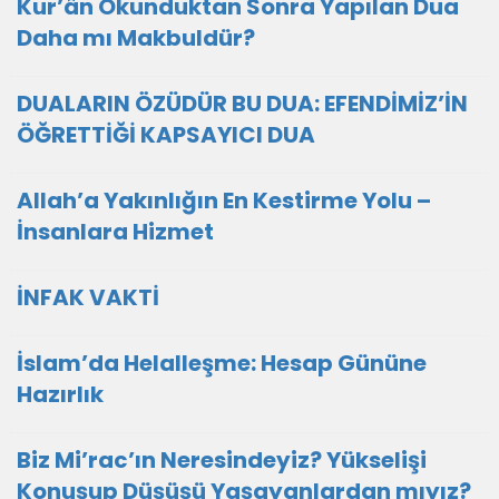
Kur’ân Okunduktan Sonra Yapılan Dua
Daha mı Makbuldür?
DUALARIN ÖZÜDÜR BU DUA: EFENDİMİZ’İN
ÖĞRETTİĞİ KAPSAYICI DUA
Allah’a Yakınlığın En Kestirme Yolu –
İnsanlara Hizmet
İNFAK VAKTİ
İslam’da Helalleşme: Hesap Gününe
Hazırlık
Biz Mi’rac’ın Neresindeyiz? Yükselişi
Konuşup Düşüşü Yaşayanlardan mıyız?