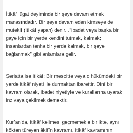
İtikâf lûgat deyiminde bir şeye devam etmek
manasındadır. Bir şeye devam eden kimseye de
mutekif (itikâf yapan) denir. .“ibadet veya başka bir
gaye için bir yerde kendini tutmak, kalmak;
insanlardan tenha bir yerde kalmak, bir şeye
bağlanmak” gibi anlamlara gelir.
Şeriatta ise itikâf: Bir mescitte veya o hükümdeki bir
yerde itikâf niyeti ile durmaktan ibarettir. Dinî bir
kavram olarak, ibadet niyetiyle ve kurallarına uyarak
inzivaya çekilmek demektir.
Kur’an’da, itikâf kelimesi geçmemekle birlikte, aynı
kökten türeyen âkifîn kavramı, itikâf kavramının