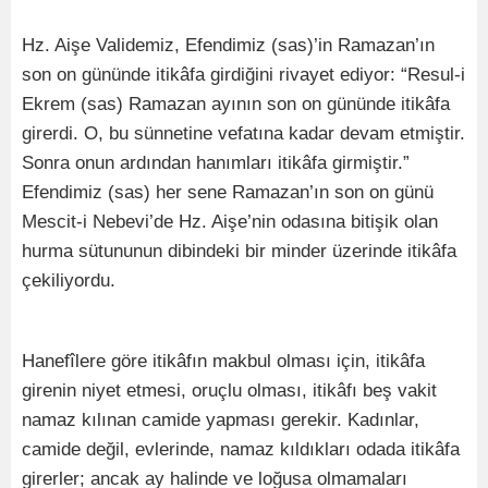
Hz. Aişe Validemiz, Efendimiz (sas)’in Ramazan’ın
son on gününde itikâfa girdiğini rivayet ediyor: “Resul-i
Ekrem (sas) Ramazan ayının son on gününde itikâfa
girerdi. O, bu sünnetine vefatına kadar devam etmiştir.
Sonra onun ardından hanımları itikâfa girmiştir.”
Efendimiz (sas) her sene Ramazan’ın son on günü
Mescit-i Nebevi’de Hz. Aişe’nin odasına bitişik olan
hurma sütununun dibindeki bir minder üzerinde itikâfa
çekiliyordu.
Hanefîlere göre itikâfın makbul olması için, itikâfa
girenin niyet etmesi, oruçlu olması, itikâfı beş vakit
namaz kılınan camide yapması gerekir. Kadınlar,
camide değil, evlerinde, namaz kıldıkları odada itikâfa
girerler; ancak ay halinde ve loğusa olmamaları