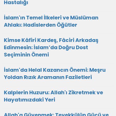
Hastalığı
İslam'ın Temel İlkeleri ve Müslüman
Ahlakı: Hadislerden Öğütler
Kimse Kâfiri Kardeş, Fâciri Arkadaş
Edinmesin: İslam’da Doğru Dost
Seçiminin Önemi
İslam'da Helal Kazancın Önemi: Meşru
Yoldan Rızık Aramanın Faziletleri
Kalplerin Huzuru: Allah'ı Zikretmek ve
Hayatımızdaki Yeri
Allah'a Güvenmek: Tevekkülün Gücü ve