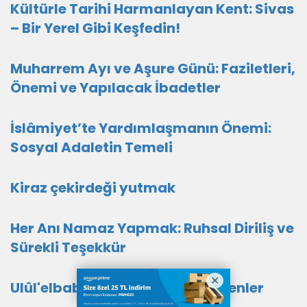
Kültürle Tarihi Harmanlayan Kent: Sivas
– Bir Yerel Gibi Keşfedin!
Muharrem Ayı ve Aşure Günü: Faziletleri,
Önemi ve Yapılacak İbadetler
İslâmiyet’te Yardımlaşmanın Önemi:
Sosyal Adaletin Temeli
Kiraz çekirdeği yutmak
Her Anı Namaz Yapmak: Ruhsal Diriliş ve
Sürekli Teşekkür
Ulûl'elbab: Allah'ı Her An Zikredenler