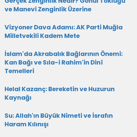
Gerçek Zenginlik Nedir? Gönül Tokluğu
ve Manevi Zenginlik Üzerine
Vizyoner Dava Adamı: AK Parti Muğla
Milletvekili Kadem Mete
İslam'da Akrabalık Bağlarının Önemi:
Kan Bağı ve Sıla-i Rahim'in Dinî
Temelleri
Helal Kazanç: Bereketin ve Huzurun
Kaynağı
Su: Allah'ın Büyük Nimeti ve İsrafın
Haram Kılınışı