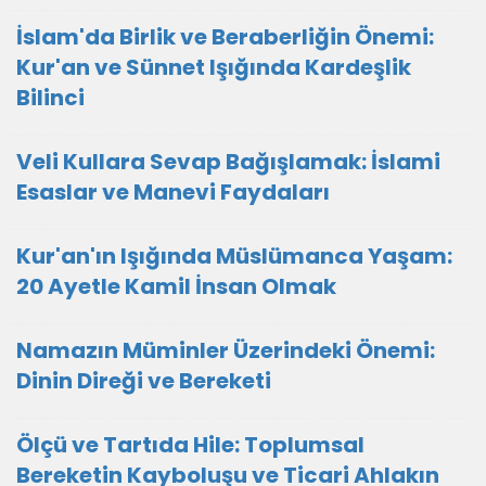
İslam'da Birlik ve Beraberliğin Önemi:
Kur'an ve Sünnet Işığında Kardeşlik
Bilinci
Veli Kullara Sevap Bağışlamak: İslami
Esaslar ve Manevi Faydaları
Kur'an'ın Işığında Müslümanca Yaşam:
20 Ayetle Kamil İnsan Olmak
Namazın Müminler Üzerindeki Önemi:
Dinin Direği ve Bereketi
Ölçü ve Tartıda Hile: Toplumsal
Bereketin Kayboluşu ve Ticari Ahlakın