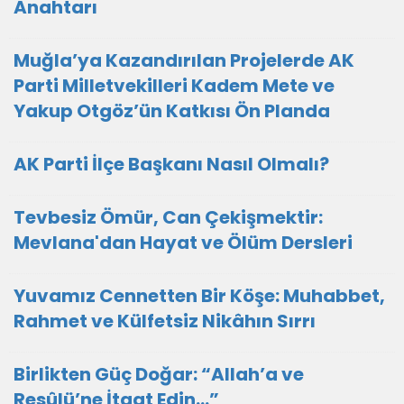
Anahtarı
Muğla’ya Kazandırılan Projelerde AK
Parti Milletvekilleri Kadem Mete ve
Yakup Otgöz’ün Katkısı Ön Planda
AK Parti İlçe Başkanı Nasıl Olmalı?
Tevbesiz Ömür, Can Çekişmektir:
Mevlana'dan Hayat ve Ölüm Dersleri
Yuvamız Cennetten Bir Köşe: Muhabbet,
Rahmet ve Külfetsiz Nikâhın Sırrı
Birlikten Güç Doğar: “Allah’a ve
Resûlü’ne İtaat Edin…”