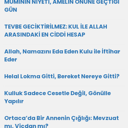
MÜMİNİN NİYETİ, AMELİN ÖNÜNE GEÇTİĞİ
GÜN
TEVBE GECİKTİRİLMEZ: KUL İLE ALLAH
ARASINDAKİ EN CİDDİ HESAP
Allah, Namazını Eda Eden Kulu ile İftihar
Eder
Helal Lokma Gitti, Bereket Nereye Gitti?
Kulluk Sadece Cesetle Değil, Gönülle
Yapılır
Ortaca’da Bir Annenin Çığlığı: Mevzuat
mı, Vicdan mı?