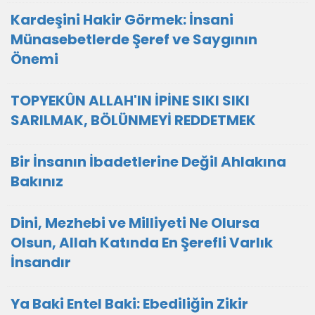
Kardeşini Hakir Görmek: İnsani
Münasebetlerde Şeref ve Saygının
Önemi
TOPYEKÛN ALLAH'IN İPİNE SIKI SIKI
SARILMAK, BÖLÜNMEYİ REDDETMEK
Bir İnsanın İbadetlerine Değil Ahlakına
Bakınız
Dini, Mezhebi ve Milliyeti Ne Olursa
Olsun, Allah Katında En Şerefli Varlık
İnsandır
Ya Baki Entel Baki: Ebediliğin Zikir