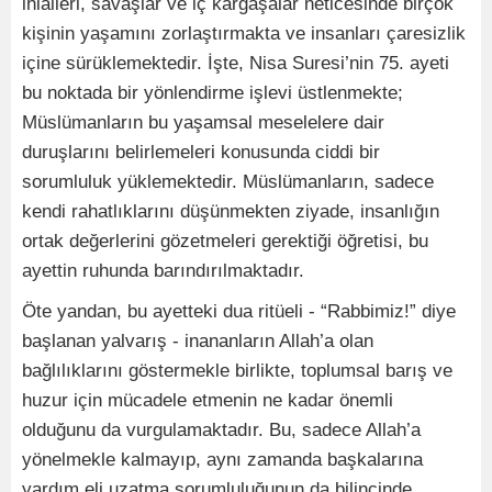
ihlalleri, savaşlar ve iç kargaşalar neticesinde birçok
kişinin yaşamını zorlaştırmakta ve insanları çaresizlik
içine sürüklemektedir. İşte, Nisa Suresi’nin 75. ayeti
bu noktada bir yönlendirme işlevi üstlenmekte;
Müslümanların bu yaşamsal meselelere dair
duruşlarını belirlemeleri konusunda ciddi bir
sorumluluk yüklemektedir. Müslümanların, sadece
kendi rahatlıklarını düşünmekten ziyade, insanlığın
ortak değerlerini gözetmeleri gerektiği öğretisi, bu
ayettin ruhunda barındırılmaktadır.
Öte yandan, bu ayetteki dua ritüeli - “Rabbimiz!” diye
başlanan yalvarış - inananların Allah’a olan
bağlılıklarını göstermekle birlikte, toplumsal barış ve
huzur için mücadele etmenin ne kadar önemli
olduğunu da vurgulamaktadır. Bu, sadece Allah’a
yönelmekle kalmayıp, aynı zamanda başkalarına
yardım eli uzatma sorumluluğunun da bilincinde