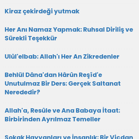
Kiraz çekirdeği yutmak
Her Anı Namaz Yapmak: Ruhsal Diriliş ve
Sürekli Teşekkür
Ulûl'elbab: Allah'ı Her An Zikredenler
Behlül Dâna'dan Hârûn Reşîd'e
Unutulmaz Bir Ders: Gerçek Saltanat
Nerededir?
Allah'a, Resûle ve Ana Babaya İtaat:
Birbirinden Ayrılmaz Temeller
Sokak Hayvanları ve İnsanlık: Bir Vicdan