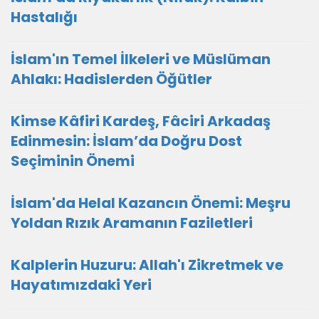
Hastalığı
İslam'ın Temel İlkeleri ve Müslüman
Ahlakı: Hadislerden Öğütler
Kimse Kâfiri Kardeş, Fâciri Arkadaş
Edinmesin: İslam’da Doğru Dost
Seçiminin Önemi
İslam'da Helal Kazancın Önemi: Meşru
Yoldan Rızık Aramanın Faziletleri
Kalplerin Huzuru: Allah'ı Zikretmek ve
Hayatımızdaki Yeri