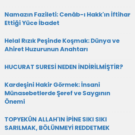
Namazın Fazileti: Cenâb-ı Hakk'ın İftihar
Ettiği Yüce İbadet
Helal Rızık Peşinde Koşmak: Dünya ve
Ahiret Huzurunun Anahtarı
HUCURAT SURESİ NEDEN İNDİRİLMİŞTİR?
Kardeşini Hakir Görmek: İnsani
Münasebetlerde Şeref ve Saygının
Önemi
TOPYEKÛN ALLAH'IN İPİNE SIKI SIKI
SARILMAK, BÖLÜNMEYİ REDDETMEK