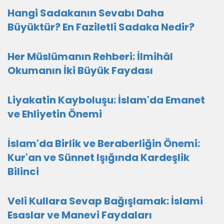
Hangi Sadakanın Sevabı Daha
Büyüktür? En Faziletli Sadaka Nedir?
Her Müslümanın Rehberi: İlmihâl
Okumanın İki Büyük Faydası
Liyakatin Kayboluşu: İslam'da Emanet
ve Ehliyetin Önemi
İslam'da Birlik ve Beraberliğin Önemi:
Kur'an ve Sünnet Işığında Kardeşlik
Bilinci
Veli Kullara Sevap Bağışlamak: İslami
Esaslar ve Manevi Faydaları