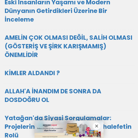
Eski İnsanların Yaşamı ve Modern
Dünyanın Getirdikleri Üzerine Bir
İnceleme
AMELİN ÇOK OLMASI DEĞİL, SALİH OLMASI
(GÖSTERİŞ VE ŞİRK KARIŞMAMIŞ)
ÖNEMLİDİR
KİMLER ALDANDI ?
ALLAH'A İNANDIM DE SONRA DA
DOSDOĞRU OL
Yatağan'da Siyasi Sorgulamalar:
Projelerin Sahiplenilmesi ve Muhalefetin
Rolü