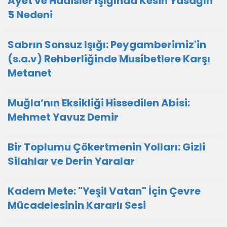
Ayet ve Hadisler Işığında Kesin Yasağın
5 Nedeni
Sabrın Sonsuz Işığı: Peygamberimiz'in
(s.a.v) Rehberliğinde Musibetlere Karşı
Metanet
Muğla’nın Eksikliği Hissedilen Abisi:
Mehmet Yavuz Demir
Bir Toplumu Çökertmenin Yolları: Gizli
Silahlar ve Derin Yaralar
Kadem Mete: "Yeşil Vatan" İçin Çevre
Mücadelesinin Kararlı Sesi