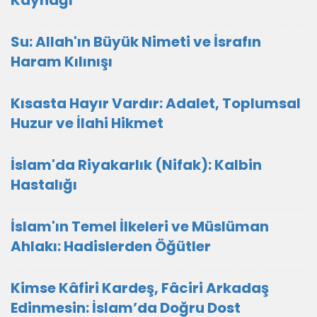
Kaynağı
Su: Allah'ın Büyük Nimeti ve İsrafın
Haram Kılınışı
Kısasta Hayır Vardır: Adalet, Toplumsal
Huzur ve İlahi Hikmet
İslam'da Riyakarlık (Nifak): Kalbin
Hastalığı
İslam'ın Temel İlkeleri ve Müslüman
Ahlakı: Hadislerden Öğütler
Kimse Kâfiri Kardeş, Fâciri Arkadaş
Edinmesin: İslam’da Doğru Dost