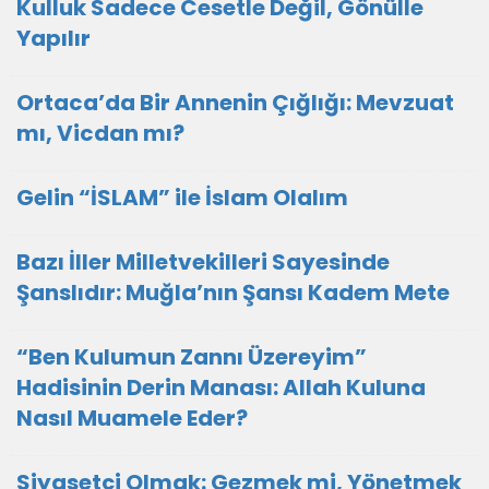
Kulluk Sadece Cesetle Değil, Gönülle
Yapılır
Ortaca’da Bir Annenin Çığlığı: Mevzuat
mı, Vicdan mı?
Gelin “İSLAM” ile İslam Olalım
Bazı İller Milletvekilleri Sayesinde
Şanslıdır: Muğla’nın Şansı Kadem Mete
“Ben Kulumun Zannı Üzereyim”
Hadisinin Derin Manası: Allah Kuluna
Nasıl Muamele Eder?
Siyasetçi Olmak: Gezmek mi, Yönetmek