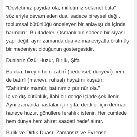
“Devletimiz payidar ola, milletimiz selamet bula”
sözleriyle devam eden dua, sadece bireysel değil,
toplumsal bütünlüğü önceleyen bir anlayışı da içinde
barındırır. Bu ifadeler, Osmanlı'nın sadece bir siyasi
yapı değil, aynı zamanda dua ve maneviyatla örülmüş
bir medeniyet olduğunun göstergesidir.
Duaların Özü: Huzur, Birlik, Şifa
Bu dua, bireyin hem zahirî (bedensel, dünyevî) hem
de batınî (manevî, ruhsal) hayatını kuşatır:
“Zahirimiz mamûr, batınımız pür nûr ola.”
İç ve dış bütünlük, ilahi bir denge içinde şekillenir.
Aynı zamanda hastalar için şifa, dertliler için derman,
haneye huzur, gönüllere ferahlık istenir. Her cümlede
hem dünya hem ahiret saadeti hedef alınır.
Birlik ve Dirlik Duası: Zamansız ve Evrensel