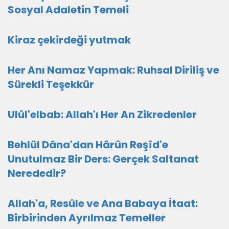
Sosyal Adaletin Temeli
Kiraz çekirdeği yutmak
Her Anı Namaz Yapmak: Ruhsal Diriliş ve
Sürekli Teşekkür
Ulûl'elbab: Allah'ı Her An Zikredenler
Behlül Dâna'dan Hârûn Reşîd'e
Unutulmaz Bir Ders: Gerçek Saltanat
Nerededir?
Allah'a, Resûle ve Ana Babaya İtaat:
Birbirinden Ayrılmaz Temeller