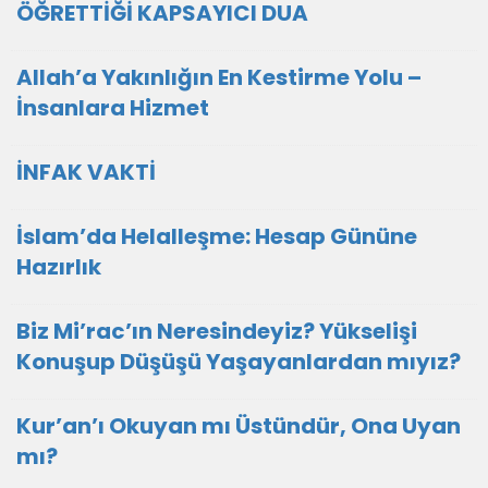
ÖĞRETTİĞİ KAPSAYICI DUA
Allah’a Yakınlığın En Kestirme Yolu –
İnsanlara Hizmet
İNFAK VAKTİ
İslam’da Helalleşme: Hesap Gününe
Hazırlık
Biz Mi’rac’ın Neresindeyiz? Yükselişi
Konuşup Düşüşü Yaşayanlardan mıyız?
Kur’an’ı Okuyan mı Üstündür, Ona Uyan
mı?