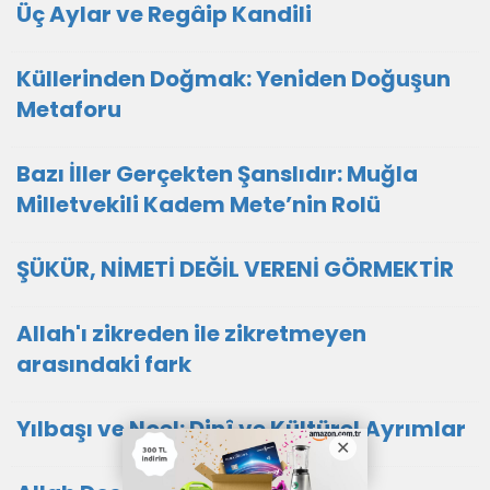
Üç Aylar ve Regâip Kandili
Küllerinden Doğmak: Yeniden Doğuşun
Metaforu
Bazı İller Gerçekten Şanslıdır: Muğla
Milletvekili Kadem Mete’nin Rolü
ŞÜKÜR, NİMETİ DEĞİL VERENİ GÖRMEKTİR
Allah'ı zikreden ile zikretmeyen
arasındaki fark
Yılbaşı ve Noel: Dinî ve Kültürel Ayrımlar