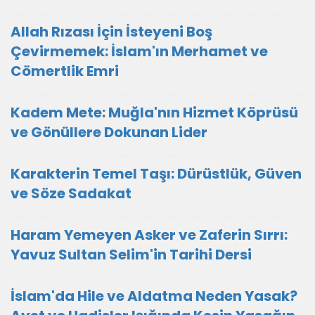
Allah Rızası İçin İsteyeni Boş
Çevirmemek: İslam'ın Merhamet ve
Cömertlik Emri
Kadem Mete: Muğla'nın Hizmet Köprüsü
ve Gönüllere Dokunan Lider
Karakterin Temel Taşı: Dürüstlük, Güven
ve Söze Sadakat
Haram Yemeyen Asker ve Zaferin Sırrı:
Yavuz Sultan Selim'in Tarihi Dersi
İslam'da Hile ve Aldatma Neden Yasak?